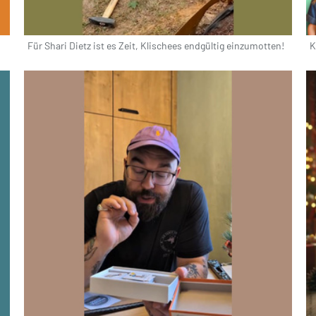
Für Shari Dietz ist es Zeit, Klischees endgültig einzumotten!
K