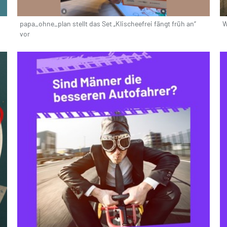
papa_ohne_plan stellt das Set „Klischeefrei fängt früh an“
W
vor