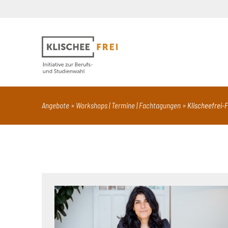
Suchbegriff
PDF
Seite mit Video
Alle Dokumentt
Angebote
Workshops | Termine | Fachtagungen
Klischeefrei