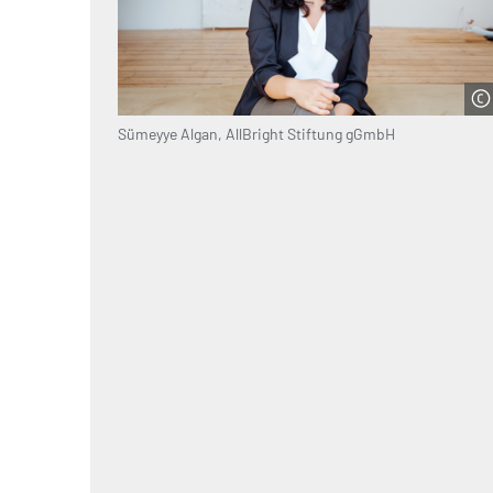
Sümeyye Algan, AllBright Stiftung gGmbH
© Annika Fußwinkel