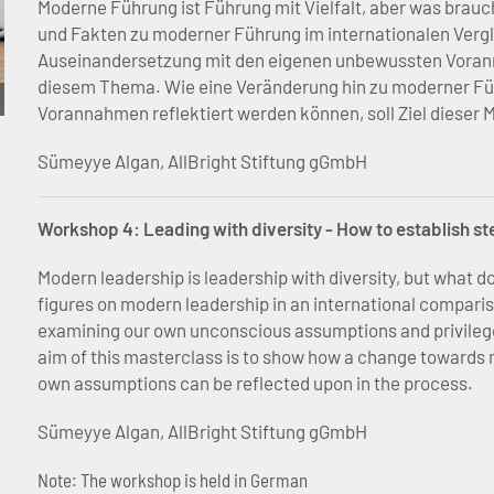
Moderne Führung ist Führung mit Vielfalt, aber was brauc
und Fakten zu moderner Führung im internationalen Vergle
Auseinandersetzung mit den eigenen unbewussten Vorann
diesem Thema. Wie eine Veränderung hin zu moderner Füh
Vorannahmen reflektiert werden können, soll Ziel dieser M
Sümeyye Algan, AllBright Stiftung gGmbH
Workshop 4: Leading with diversity - How to establish st
Modern leadership is leadership with diversity, but what do
figures on modern leadership in an international compariso
examining our own unconscious assumptions and privileges
aim of this masterclass is to show how a change towards
own assumptions can be reflected upon in the process.
Sümeyye Algan, AllBright Stiftung gGmbH
Note: The workshop is held in German