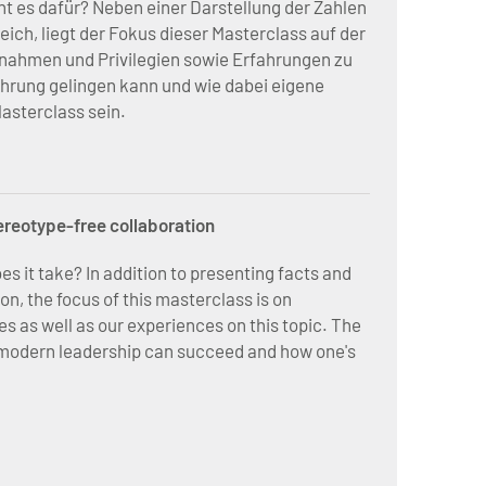
ht es dafür? Neben einer Darstellung der Zahlen
ich, liegt der Fokus dieser Masterclass auf der
ahmen und Privilegien sowie Erfahrungen zu
rung gelingen kann und wie dabei eigene
asterclass sein.
ereotype-free collaboration
es it take? In addition to presenting facts and
n, the focus of this masterclass is on
 as well as our experiences on this topic. The
 modern leadership can succeed and how one's