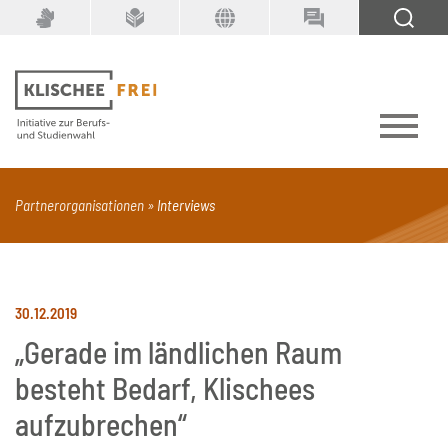
Suchbegriff
SUCHEN
Partnerorganisationen
Interviews
PDF
Seite mit Video
Alle Dokumenttypen
30.12.2019
„Gerade im ländlichen Raum
besteht Bedarf, Klischees
aufzubrechen“