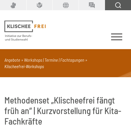
Suchbegriff
SUCHEN
Angebote
Workshops | Termine | Fachtagungen
Klischeefrei-Workshops
PDF
Seite mit Video
Alle Dokumenttypen
Methodenset „Klischeefrei fängt
früh an“ | Kurzvorstellung für Kita-
Fachkräfte