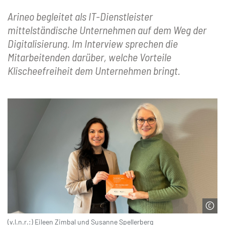
Arineo begleitet als IT-Dienstleister
mittelständische Unternehmen auf dem Weg der
Digitalisierung. Im Interview sprechen die
Mitarbeitenden darüber, welche Vorteile
Klischeefreiheit dem Unternehmen bringt.
(v.l.n.r.:) Eileen Zimbal und Susanne Spellerberg
© Arineo GmbH