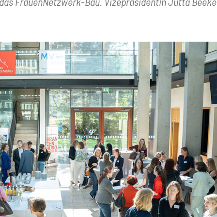
 das FrauenNetzwerk-Bau. Vizepräsidentin Jutta Beeke 