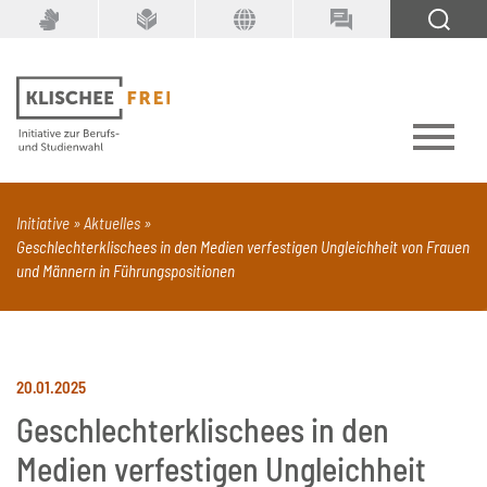
Suchbegriff
SUCHEN
Initiative
Aktuelles
Geschlechterklischees in den Medien verfestigen Ungleichheit von Frauen
PDF
Seite mit Video
Alle Dokumenttypen
und Männern in Führungspositionen
20.01.2025
Geschlechterklischees in den
Medien verfestigen Ungleichheit