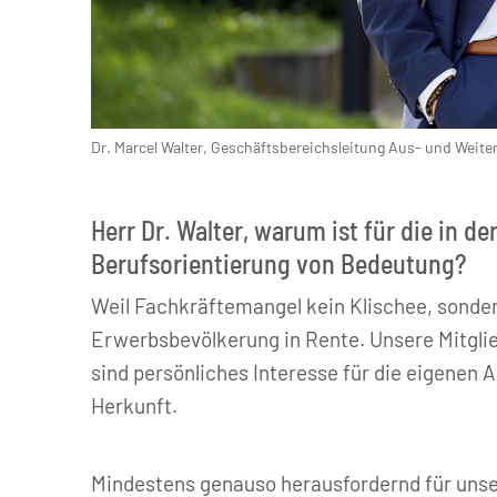
Dr. Marcel Walter, Geschäftsbereichsleitung Aus- und Weite
IHK Darmstadt / Klaus Mai
Herr Dr. Walter, warum ist für die in 
Berufsorientierung von Bedeutung?
Weil Fachkräftemangel kein Klischee, sondern
Erwerbsbevölkerung in Rente. Unsere Mitgli
sind persönliches Interesse für die eigenen
Herkunft.
Mindestens genauso herausfordernd für unsere