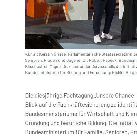
v.l.n.r.: Kerstin Griese, Parlamentarische Staatssekretärin
kompetenzz | Simone Plaß
Senioren, Frauen und Jugend; Dr. Robert Habeck, Bundesmin
Klischeefrei; Miguel Diaz, Leiter der Servicestelle der Initi
Bundesministerin für Bildung und Forschung; Ricklef Beutin
Die diesjährige Fachtagung „Unsere Chance: 
Blick auf die Fachkräftesicherung zu identi
Bundesministeriums für Wirtschaft und Klim
Gründung und berufliche Bildung. Die Initia
Bundesministerium für Familie, Senioren, Fr