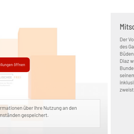
Mits
Der Vo
des Ga
Büdenb
Diaz w
ellungen öffnen
Bundes
seine
inklus
zweist
ormationen über Ihre Nutzung an den
Umständen gespeichert.