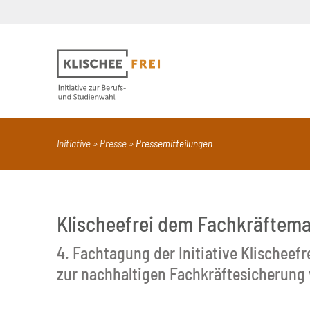
Suchbegriff
PDF
Seite mit Video
Alle Dokumentt
Initiative
Presse
Pressemitteilungen
Klischeefrei dem Fachkräftem
4. Fachtagung der Initiative Klischeef
zur nachhaltigen Fachkräftesicherung 