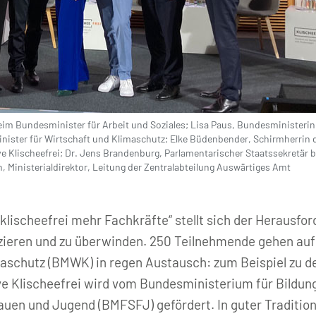
 beim Bundesminister für Arbeit und Soziales; Lisa Paus, Bundesministerin 
ister für Wirtschaft und Klimaschutz; Elke Büdenbender, Schirmherrin de
ative Klischeefrei; Dr. Jens Brandenburg, Parlamentarischer Staatssekretär b
, Ministerialdirektor, Leitung der Zentralabteilung Auswärtiges Amt
klischeefrei mehr Fachkräfte“ stellt sich der Herausfo
fizieren und zu überwinden. 250 Teilnehmende gehen auf
aschutz (BMWK) in regen Austausch: zum Beispiel zu d
tive Klischeefrei wird vom Bundesministerium für Bild
auen und Jugend (BMFSFJ) gefördert. In guter Tradition