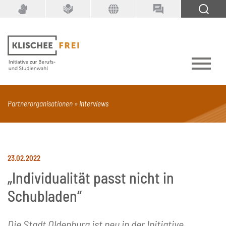
Suchbegriff
SUCHEN
Partnerorganisationen
Interviews
PDF
Seite mit Video
Alle Dokumenttypen
23.02.2022
„Individualität passt nicht in
Schubladen“
Die Stadt Oldenburg ist neu in der Initiative