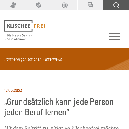
Suchbegriff
SUCHEN
Partnerorganisationen
Interviews
PDF
Seite mit Video
Alle Dokumenttypen
17.03.2023
„Grundsätzlich kann jede Person
jeden Beruf lernen“
Mit dem Beitritt zu Initiative Klischeefrei möchte