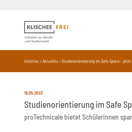
Suchbegriff
PDF
Seite mit Video
Alle Dokumentt
Initiative
Aktuelles
Studienorientierung im Safe Space – jetz
19.05.2023
Studienorientierung im Safe Sp
proTechnicale bietet Schülerinnen s