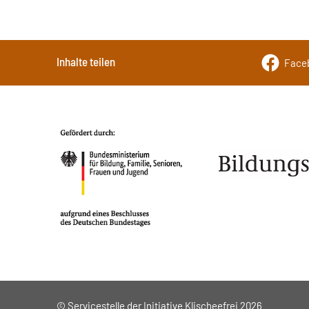
Inhalte teilen
Face
© Servicestelle der Initiative Klischeefrei 2026