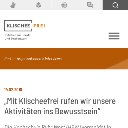
Suchbegriff
SUCHEN
Partnerorganisationen
Interviews
PDF
Seite mit Video
Alle Dokumenttypen
14.02.2018
„Mit Klischeefrei rufen wir unsere
Aktivitäten ins Bewusstsein“
Die Hochschule Ruhr West (HRW) vermeidet in