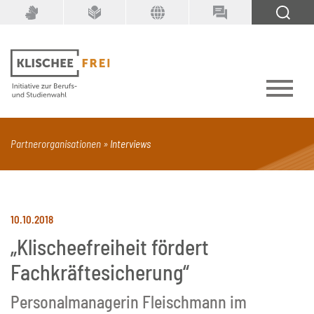
Suchbegriff
SUCHEN
Partnerorganisationen
Interviews
PDF
Seite mit Video
Alle Dokumenttypen
10.10.2018
„Klischeefreiheit fördert
Fachkräftesicherung“
Personalmanagerin Fleischmann im