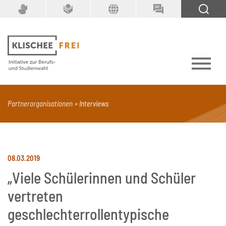
Suchbegriff
SUCHEN
Partnerorganisationen
Interviews
PDF
Seite mit Video
Alle Dokumenttypen
08.03.2019
„Viele Schülerinnen und Schüler
vertreten
geschlechterrollentypische