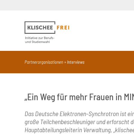
Suchbegriff
PDF
Seite mit Video
Alle Dokumentt
Partnerorganisationen
Interviews
„Ein Weg für mehr Frauen in MI
Das Deutsche Elektronen-Synchrotron ist ein
große Teilchenbeschleuniger und erforscht da
Hauptabteilungsleiterin Verwaltung, „klische