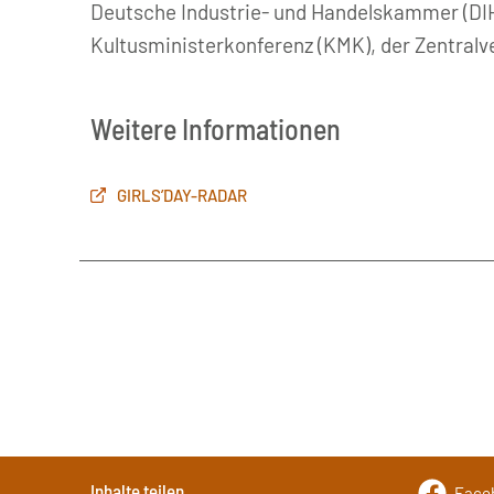
Deutsche Industrie- und Handelskammer (DIHK)
Kultusministerkonferenz (KMK), der Zentralv
Weitere Informationen
GIRLS’DAY-RADAR
Inhalte teilen
Face