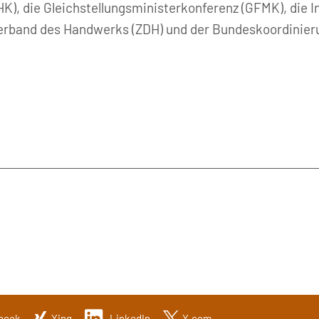
, die Gleichstellungsministerkonferenz (GFMK), die Ini
erband des Handwerks (ZDH) und der Bundeskoordinierun
book
Xing
LinkedIn
X.com