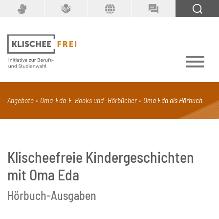
Suchbegriff
SUCHEN
Angebote
Oma-Eda-E-Books und -Hörbücher
Oma Eda als Hörbuch
PDF
Seite mit Video
Alle Dokumenttypen
Klischeefreie Kindergeschichten
mit Oma Eda
Hörbuch-Ausgaben