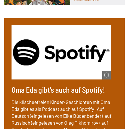
© Spotify AB
Oma Eda gibt's auch auf Spotify!
Die klischeefreien Kinder-Geschichten mit Oma
Eda gibt es als Podcast auch auf Spotify: Auf
Deutsch (eingelesen von Elke Büdenbender), auf
Russisch (eingelesen von Oleg Tikhomirov), auf