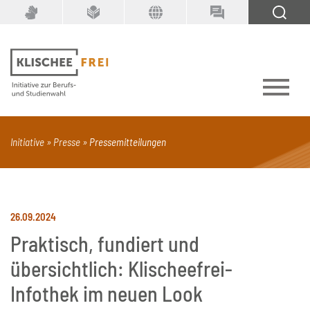
Suchbegriff
SUCHEN
Initiative
Presse
Pressemitteilungen
PDF
Seite mit Video
Alle Dokumenttypen
26.09.2024
Praktisch, fundiert und
übersichtlich: Klischeefrei-
Infothek im neuen Look