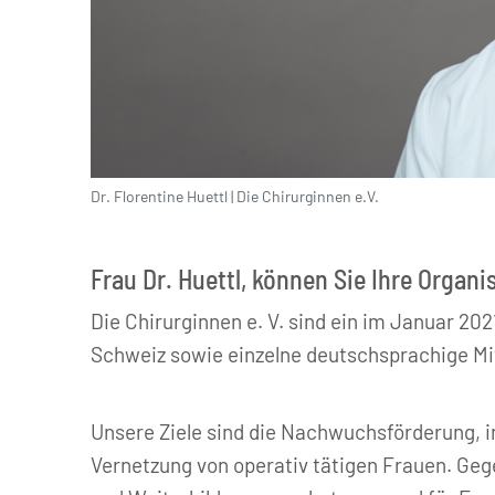
Dr. Florentine Huettl | Die Chirurginnen e.V.
Die Chirurginnen e. V.
Frau Dr. Huettl, können Sie Ihre Organi
Die Chirurginnen e. V. sind ein im Januar 20
Schweiz sowie einzelne deutschsprachige Mit
Unsere Ziele sind die Nachwuchsförderung, in
Vernetzung von operativ tätigen Frauen. Ge