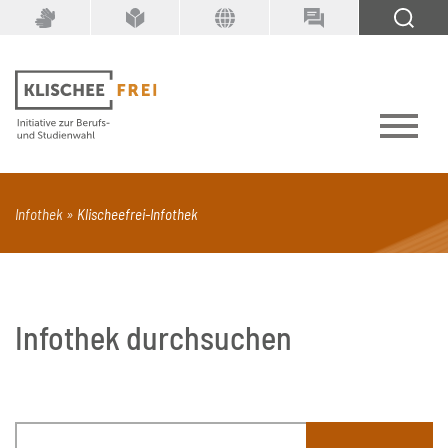
Suchbegriff
SUCHEN
PDF
Seite mit Video
Alle Dokumenttypen
Infothek
Klischeefrei-Infothek
Infothek durchsuchen