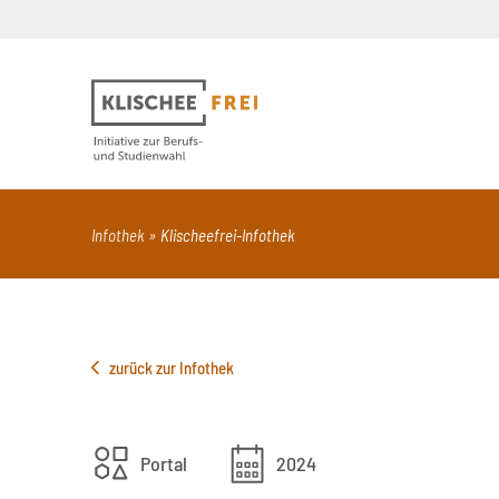
Suchbegriff
PDF
Seite mit Video
Alle Dokumentt
Infothek
Klischeefrei-Infothek
zurück zur Infothek
Portal
2024