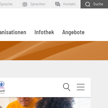
 Sprache
Sprachen
Kontakt
Suche
anisationen
Infothek
Angebote
SUCHEN