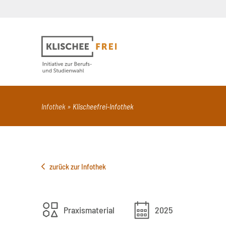
Suchbegriff
PDF
Seite mit Video
Alle Dokumentt
Infothek
Klischeefrei-Infothek
zurück zur Infothek
Praxismaterial
2025