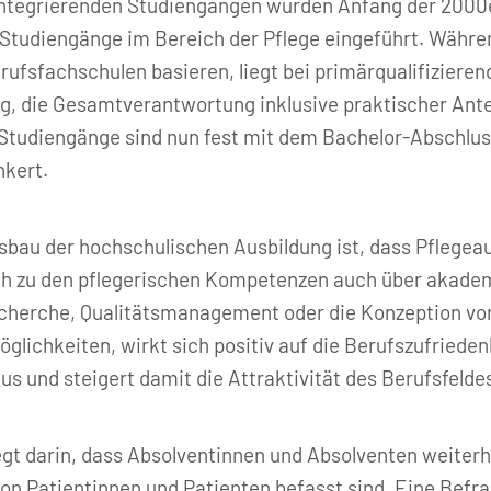
integrierenden Studiengängen wurden Anfang der 200
 Studiengänge im Bereich der Pflege eingeführt. Währe
ufsfachschulen basieren, liegt bei primärqualifiziere
g, die Gesamtverantwortung inklusive praktischer Antei
Studiengänge sind nun fest mit dem Bachelor-Abschluss
nkert.
usbau der hochschulischen Ausbildung ist, dass Pfleg
ich zu den pflegerischen Kompetenzen auch über akade
echerche, Qualitätsmanagement oder die Konzeption von
glichkeiten, wirkt sich positiv auf die Berufszufrieden
s und steigert damit die Attraktivität des Berufsfelde
iegt darin, dass Absolventinnen und Absolventen weiterh
von Patientinnen und Patienten befasst sind. Eine Bef