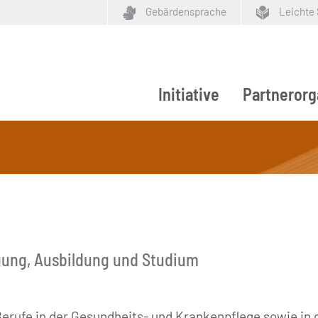
Gebärdensprache
Leichte
Initiative
Partnerorg
ypen
igung, Ausbildung und Studium
erufe in der Gesundheits- und Krankenpflege sowie in d