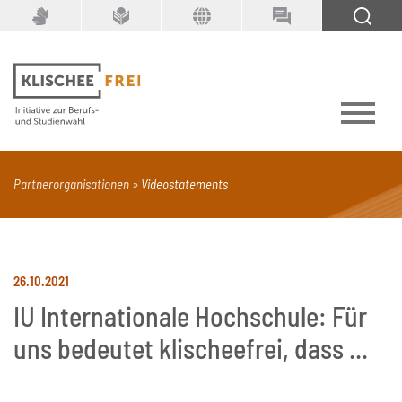
Suchbegriff
SUCHEN
Partnerorganisationen
Videostatements
PDF
Seite mit Video
Alle Dokumenttypen
26.10.2021
IU Internationale Hochschule: Für
uns bedeutet klischeefrei, dass ...