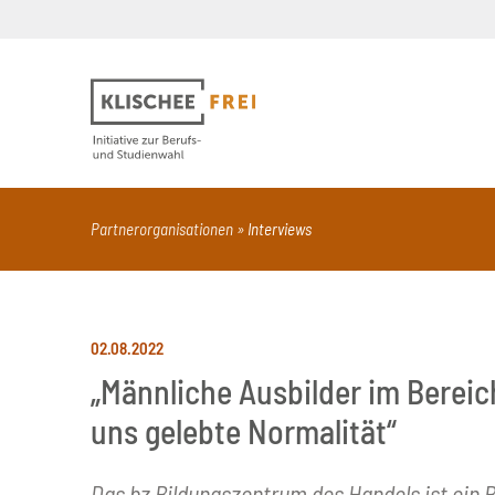
Suchbegriff
PDF
Seite mit Video
Alle Dokumentt
Partnerorganisationen
Interviews
02.08.2022
„Männliche Ausbilder im Bereic
uns gelebte Normalität“
Das bz Bildungszentrum des Handels ist ein 