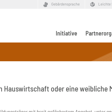
Gebärdensprache
Leichte
Initiative
Partnerorg
ypen
h Hauswirtschaft oder eine weibliche M
Bildungsträger mit breit gefächertem Angebot, unter an