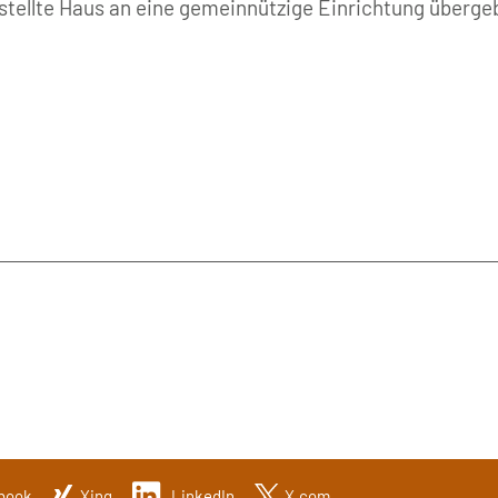
stellte Haus an eine gemeinnützige Einrichtung überg
book
Xing
LinkedIn
X.com