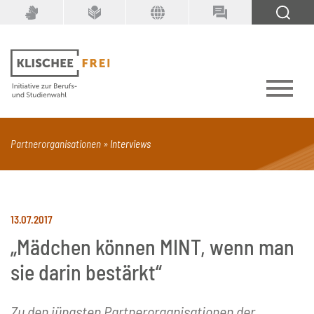
Suchbegriff
SUCHEN
Partnerorganisationen
Interviews
PDF
Seite mit Video
Alle Dokumenttypen
13.07.2017
„Mädchen können MINT, wenn man
sie darin bestärkt“
Zu den jüngsten Partnerorganisationen der