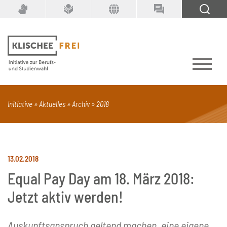
Suchbegriff
SUCHEN
Initiative
Aktuelles
Archiv
2018
PDF
Seite mit Video
Alle Dokumenttypen
13.02.2018
Equal Pay Day am 18. März 2018:
Jetzt aktiv werden!
Auskunftsanspruch geltend machen, eine eigene