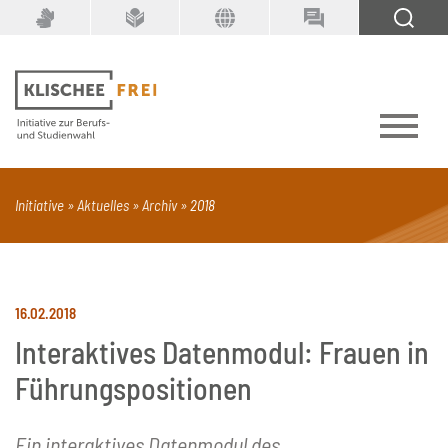
Suchbegriff
SUCHEN
Initiative
Aktuelles
Archiv
2018
PDF
Seite mit Video
Alle Dokumenttypen
16.02.2018
Interaktives Datenmodul: Frauen in
Führungspositionen
Ein interaktives Datenmodul des