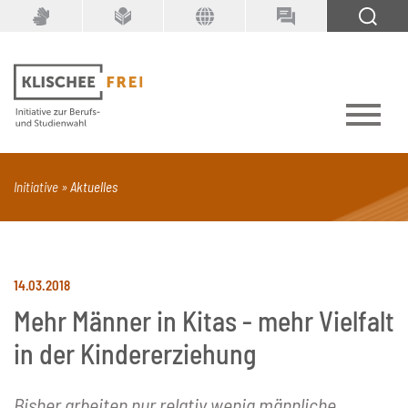
Suchbegriff
SUCHEN
Initiative
Aktuelles
PDF
Seite mit Video
Alle Dokumenttypen
14.03.2018
Mehr Männer in Kitas - mehr Vielfalt
in der Kindererziehung
Bisher arbeiten nur relativ wenig männliche