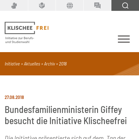
Suchbegriff
SUCHEN
Initiative
Aktuelles
Archiv
2018
PDF
Seite mit Video
Alle Dokumenttypen
27.08.2018
Bundesfamilienministerin Giffey
besucht die Initiative Klischeefrei
Die Initiative präsentierte sich auf dem „Tag der