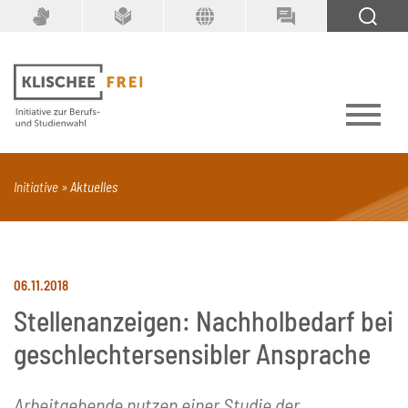
Suchbegriff
SUCHEN
Initiative
Aktuelles
PDF
Seite mit Video
Alle Dokumenttypen
06.11.2018
Stellenanzeigen: Nachholbedarf bei
geschlechtersensibler Ansprache
Arbeitgebende nutzen einer Studie der