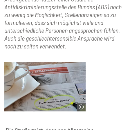
Antidiskriminierungsstelle des Bundes (ADS) noch
zu wenig die Möglichkeit, Stellenanzeigen so zu
formulieren, dass sich möglichst viele und
unterschiedliche Personen angesprochen fühlen.
Auch die geschlechtersensible Ansprache wird
noch zu selten verwendet.
© Dirk Vorderstraße: Stellenanzeige
(Bild zugeschnitten, Lizenz: CC BY-NC
2.0)