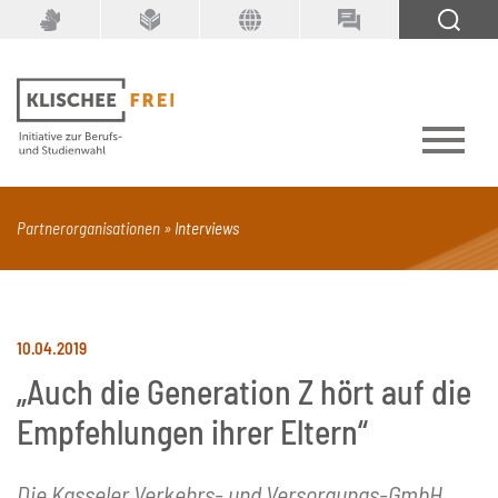
Suchbegriff
SUCHEN
Partnerorganisationen
Interviews
PDF
Seite mit Video
Alle Dokumenttypen
10.04.2019
„Auch die Generation Z hört auf die
Empfehlungen ihrer Eltern“
Die Kasseler Verkehrs- und Versorgungs-GmbH