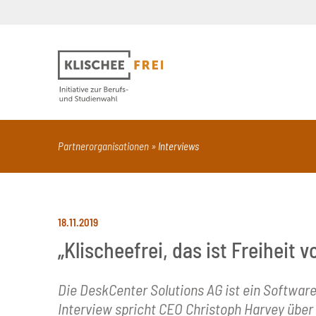
Suchbegriff
PDF
Seite mit Video
Alle Dokumentt
Partnerorganisationen
Interviews
18.11.2019
„Klischeefrei, das ist Freiheit
Die DeskCenter Solutions AG ist ein Software
Interview spricht CEO Christoph Harvey über