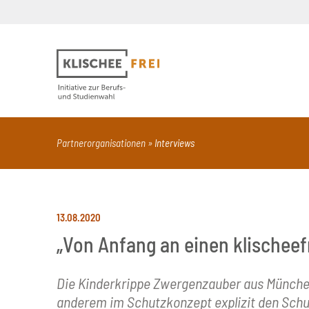
Suchbegriff
PDF
Seite mit Video
Alle Dokumentt
Partnerorganisationen
Interviews
13.08.2020
„Von Anfang an einen klischeefr
Die Kinderkrippe Zwergenzauber aus Münche
anderem im Schutzkonzept explizit den Schut