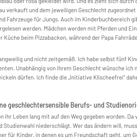
blau oder rosa gekleidet wird. Und es zieht sich durch 
blau verkauft und dem jeweiligen Geschlecht zugeordne
nd Fahrzeuge für Jungs. Auch im Kinderbuchbereich gi
orgelesen werden. Mädchen werden mit Pferden und Einh
der Küche beim Pizzabacken, während der Papa Fahrräde
langweilig und nicht zeitgemäß. Ich habe selbst fünf Ki
alenten. Unabhängig von ihrem Geschlecht wünsche ich m
ckeln dürfen. Ich finde die „Initiative Klischeefrei“ da
ine geschlechtersensible Berufs- und Studienor
on ihr Leben lang mit auf den Weg gegeben worden. Da v
nd Studienwahl niederschlägt. Wer das ändern will, mus
her für Kinder, in denen es um Freundschaft geht, um G