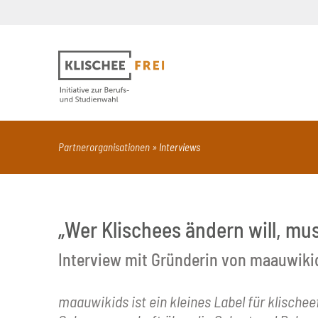
Suchbegriff
PDF
Seite mit Video
Alle Dokumentt
Partnerorganisationen
Interviews
„Wer Klischees ändern will, mu
Interview mit Gründerin von maauwiki
maauwikids ist ein kleines Label für klische