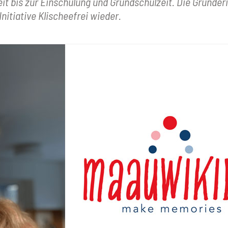
t bis zur Einschulung und Grundschulzeit. Die Gründeri
nitiative Klischeefrei wieder.