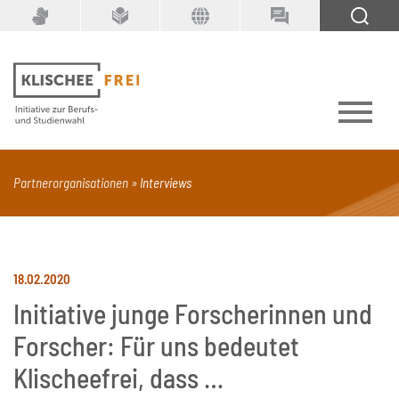
Suchbegriff
SUCHEN
Partnerorganisationen
Interviews
PDF
Seite mit Video
Alle Dokumenttypen
18.02.2020
Initiative junge Forscherinnen und
Forscher: Für uns bedeutet
Klischeefrei, dass …