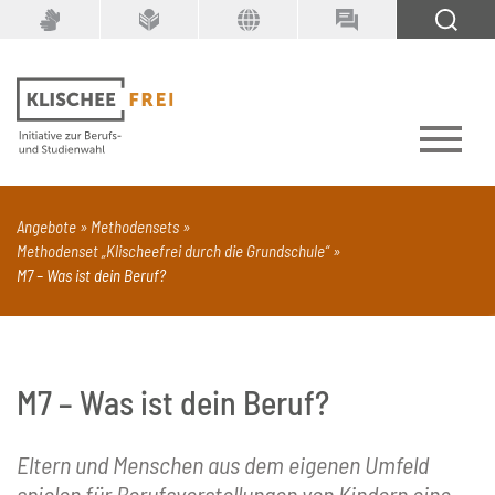
Suchbegriff
SUCHEN
Angebote
Methodensets
Methodenset „Klischeefrei durch die Grundschule“
PDF
Seite mit Video
Alle Dokumenttypen
M7 – Was ist dein Beruf?
M7 – Was ist dein Beruf?
Eltern und Menschen aus dem eigenen Umfeld
spielen für Berufsvorstellungen von Kindern eine