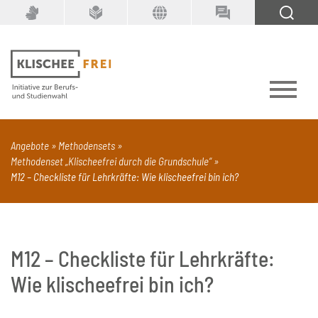
Suchbegriff
SUCHEN
Angebote
Methodensets
Methodenset „Klischeefrei durch die Grundschule“
PDF
Seite mit Video
Alle Dokumenttypen
M12 – Checkliste für Lehrkräfte: Wie klischeefrei bin ich?
M12 – Checkliste für Lehrkräfte:
Wie klischeefrei bin ich?