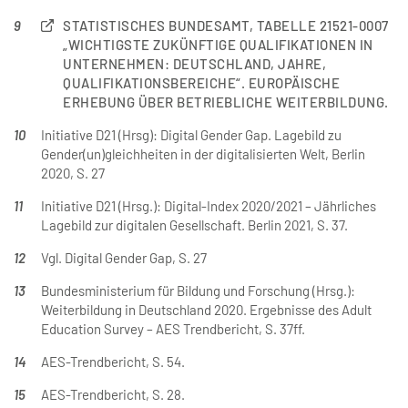
9
STATISTISCHES BUNDESAMT, TABELLE 21521-0007
„WICHTIGSTE ZUKÜNFTIGE QUALIFIKATIONEN IN
UNTERNEHMEN: DEUTSCHLAND, JAHRE,
QUALIFIKATIONSBEREICHE“. EUROPÄISCHE
ERHEBUNG ÜBER BETRIEBLICHE WEITERBILDUNG.
10
Initiative D21 (Hrsg): Digital Gender Gap. Lagebild zu
Gender(un)gleichheiten in der digitalisierten Welt, Berlin
2020, S. 27
11
Initiative D21 (Hrsg.): Digital-Index 2020/2021 – Jährliches
Lagebild zur digitalen Gesellschaft. Berlin 2021, S. 37.
12
Vgl. Digital Gender Gap, S. 27
13
Bundesministerium für Bildung und Forschung (Hrsg.):
Weiterbildung in Deutschland 2020. Ergebnisse des Adult
Education Survey – AES Trendbericht, S. 37ff.
14
AES-Trendbericht, S. 54.
15
AES-Trendbericht, S. 28.