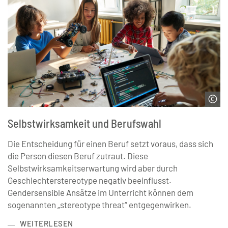
© Insta Photos | stock.adobe.com
Selbstwirksamkeit und Berufswahl
Die Entscheidung für einen Beruf setzt voraus, dass sich
die Person diesen Beruf zutraut. Diese
Selbstwirksamkeitserwartung wird aber durch
Geschlechterstereotype negativ beeinflusst.
Gendersensible Ansätze im Unterricht können dem
sogenannten „stereotype threat“ entgegenwirken.
WEITERLESEN