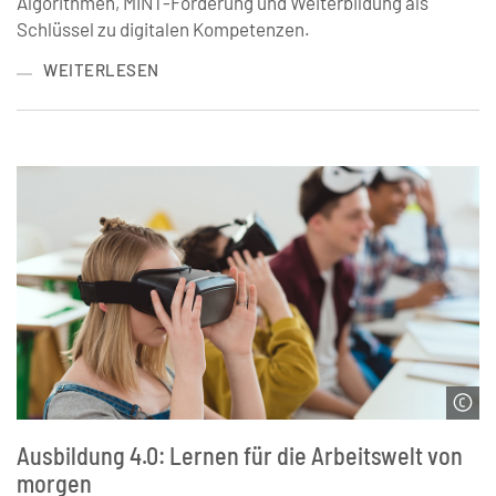
Algorithmen, MINT-Förderung und Weiterbildung als
Schlüssel zu digitalen Kompetenzen.
WEITERLESEN
© LIGHTFIELD STUDIOS | stock.adobe.com
Ausbildung 4.0: Lernen für die Arbeitswelt von
morgen