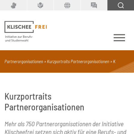
Suchbegriff
SUCHEN
Partnerorganisationen
Kurzportraits Partnerorganisationen
K
PDF
Seite mit Video
Alle Dokumenttypen
Kurzportraits
Partnerorganisationen
Mehr als 750 Partnerorganisationen der Initiative
Klischeefrei setzen sich aktiv für eine Berufs- und