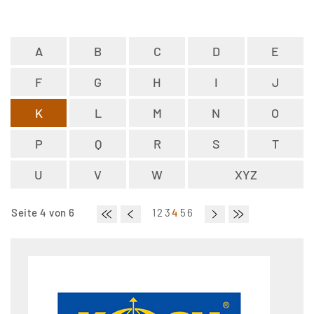
A
B
C
D
E
F
G
H
I
J
K
L
M
N
O
P
Q
R
S
T
U
V
W
XYZ
Seite 4 von 6
1
2
3
4
5
6