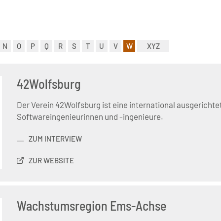
N
O
P
Q
R
S
T
U
V
W
XYZ
42Wolfsburg
Der Verein 42Wolfsburg ist eine international ausgericht
Softwareingenieurinnen und -ingenieure.
ZUM INTERVIEW
ZUR WEBSITE
Wachstumsregion Ems-Achse