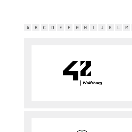
A
B
C
D
E
F
G
H
I
J
K
L
M