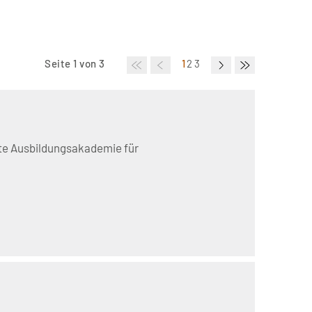
Seite 1 von 3
1
2
3
ete Ausbildungsakademie für