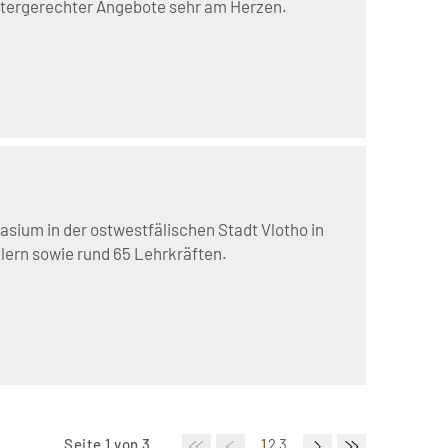
chtergerechter Angebote sehr am Herzen.
sium in der ostwestfälischen Stadt Vlotho in
lern sowie rund 65 Lehrkräften.
Seite 1 von 3
1
2
3