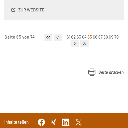
ZUR WEBSITE
Seite 65 von 74
61
62
63
64
65
66
67
68
69
70
Seite drucken
Inhalte teilen