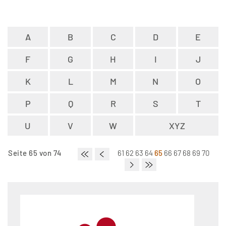
A
B
C
D
E
F
G
H
I
J
K
L
M
N
O
P
Q
R
S
T
U
V
W
XYZ
Seite 65 von 74
61
62
63
64
65
66
67
68
69
70