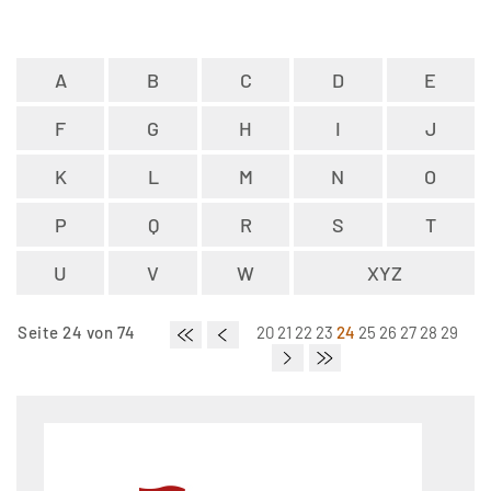
A
B
C
D
E
F
G
H
I
J
K
L
M
N
O
P
Q
R
S
T
U
V
W
XYZ
Seite 24 von 74
20
21
22
23
24
25
26
27
28
29