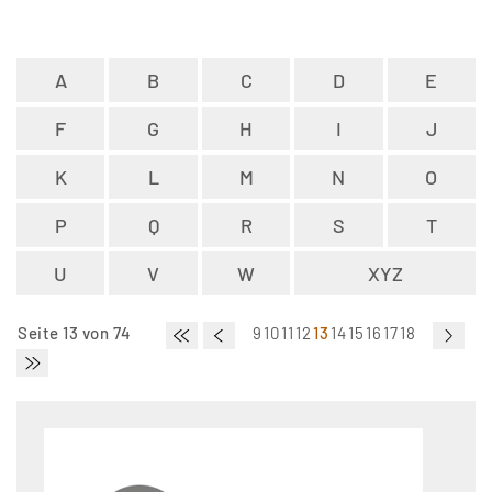
A
B
C
D
E
F
G
H
I
J
K
L
M
N
O
P
Q
R
S
T
U
V
W
XYZ
Seite 13 von 74
9
10
11
12
13
14
15
16
17
18