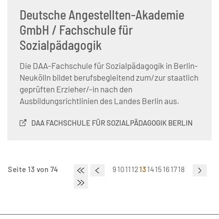
Deutsche Angestellten-Akademie
GmbH / Fachschule für
Sozialpädagogik
Die DAA-Fachschule für Sozialpädagogik in Berlin-
Neukölln bildet berufsbegleitend zum/zur staatlich
geprüften Erzieher/-in nach den
Ausbildungsrichtlinien des Landes Berlin aus.
DAA FACHSCHULE FÜR SOZIALPÄDAGOGIK BERLIN
Seite 13 von 74
9
10
11
12
13
14
15
16
17
18